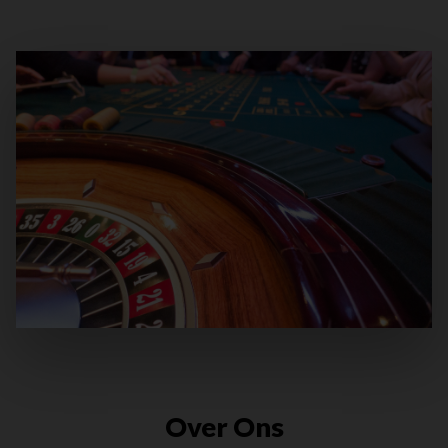
Over Ons