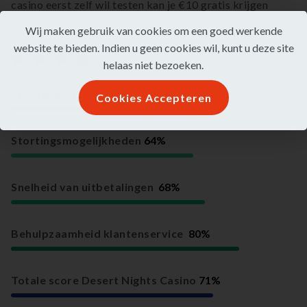
casino eerst zelf wil testen kan je €10 gratis krijgen
zonder storting.
Wij maken gebruik van cookies om een goed werkende
website te bieden. Indien u geen cookies wil, kunt u deze site
helaas niet bezoeken.
Spelaanbod en software
%
Cookies Accepteren
Stortingsmogelijkheden
%
Snelheid van uitbetalingen
%
Behulpzaamheid klantenservice
%
Totale score Desert Nights Casino
%