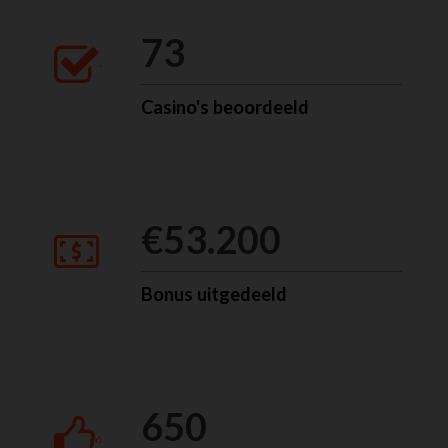
73
Casino's beoordeeld
€53.200
Bonus uitgedeeld
650